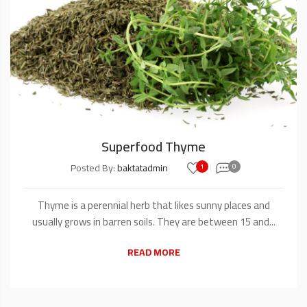
Thyme
The Main Guest of the Co
Tea
1
0
Posted By:
baktatadmin
likes sunny places and
Black tea is one of the drinks widel
ey are between 15 and...
It is produced from the l
E
READ MOR