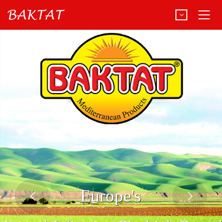
Türkçe
Deutsch
E
u
r
o
p
e
'
s