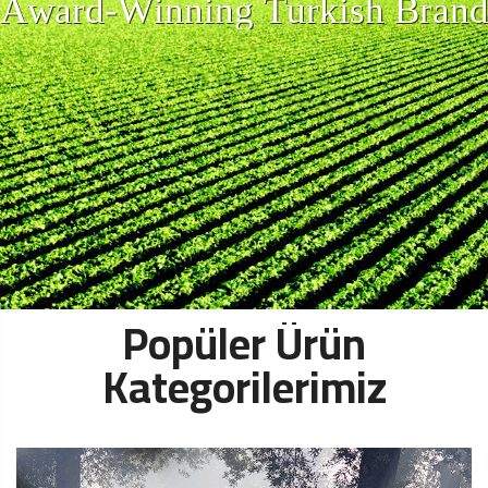
A
w
a
r
d
-
W
i
n
n
i
n
g
T
u
r
k
i
s
h
B
r
a
n
Popüler Ürün
Kategorilerimiz